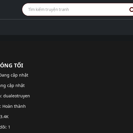
ÓNG TỐI
 Đang cập nhật
ang cập nhật
h:
dualeotruyen
g: Hoàn thành
 3.4K
dõi: 1