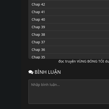
Chap 42
Chap 41
Chap 40
Chap 39
Chap 38
Chap 37
Chap 36
Chap 35
đọc truyện VÙNG BÓNG TỐI du
Chap 34
BÌNH LUẬN
Chap 33
Chap 32
Chap 31
Chap 30
Chap 29