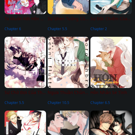
Ta Muốn Kết Hôn Với Em Chú Cáo Dễ Thương
Sự Ghen Tuông Của Cáo
Sự Độc Chiếm Của Một Quái Thú
Chapter 6
Chapter 5.5
Chapter 2
Sự Chờ Đợi Của Thần Cáo
Ngựa Thuần Chủng Không Thể Thuần Phục
Hôn Nhân Se Tình
Chapter 5.5
Chapter 10.5
Chapter 6.5