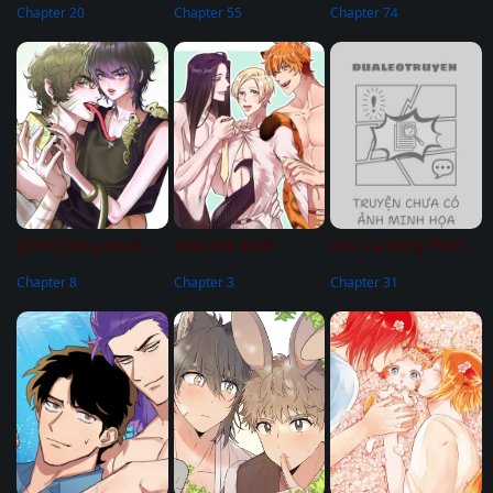
Chapter 20
Chapter 55
Chapter 74
[CNT] Đang Nuôi Dưỡng Bé Dưa Lưới
Giữa Hai Đuôi
Chú Cá Vàng Trong Dinh Thự Orca
Chapter 8
Chapter 3
Chapter 31