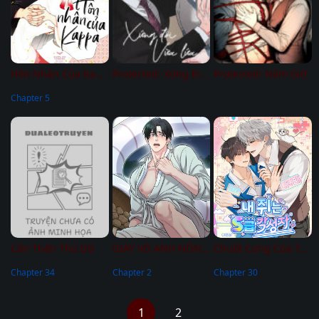
Hôn Nhân Của Kappa
Protected: Xứng Đôi Vừa Lứa
Protected: Nắm Giữ
Chapter 5
Cẩn Thận Thú Dữ
GIÀY VÒ ANH NÔNG DÂN HẰNG ĐÊM
Chuột Cưng Của Tôi Là Thức Tỉnh Giả Hạng S
Chapter 34
Chapter 2
Chapter 30
1
2