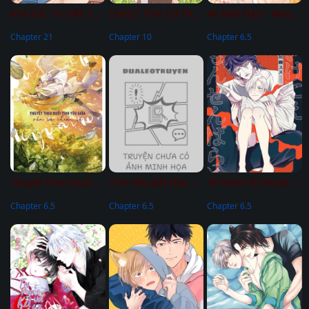
KHI XÚC TU DẬY SÓNG
|END| Tình Cờ Thật?!
Về Nhà Nào – Mèo Nhỏ Omegaverse
Chapter 21
Chapter 10
Chapter 6.5
Thuyết Theo Đuổi Tình Yêu Giữa Rắn Và Chim Sẻ
Tình Yêu Bắt Đầu Khi Dắt Cún Đi Dạo
Tế Phẩm Bị Khước Từ
Chapter 6.5
Chapter 6.5
Chapter 6.5