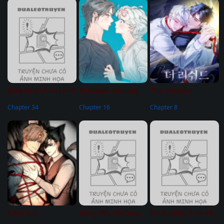
Mèo Đen Chữa Lành
Winsome Oranda
The Leashed
Chapter 34
Chapter 16
Chapter 8
Nắm Giữ
Đáng Yêu Vô Cùng
Thức Uống Tình Yêu Của Flynn