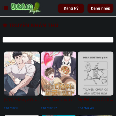
Đăng ký
Đăng nhập
TRUYỆN NHÂN THÚ
[CNT] A Dragon's Love
Tổ Ấm Của Chú Sóc Cô Đơn
My Pet Rat Is An S Class Awakener
Chapter 8
Chapter 12
Chapter 40