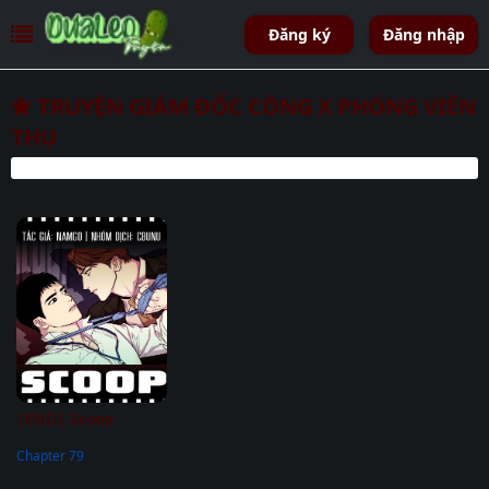
Đăng ký
Đăng nhập
TRUYỆN GIÁM ĐỐC CÔNG X PHÓNG VIÊN
THỤ
|END| Scoop
Chapter 79