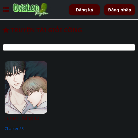
Đăng ký
Đăng nhập
TRUYỆN TÀI GIỎI CÔNG
|END| Tháng 12
Chapter 58