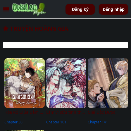
Đăng ký
Đăng nhập
TRUYỆN HOÀNG GIA
Hoa Rộ Giữa Đêm Đông Trắng
Làm vị cứu tinh thật dễ dàng
Giải Độc Dược
Chapter 30
Chapter 101
Chapter 141