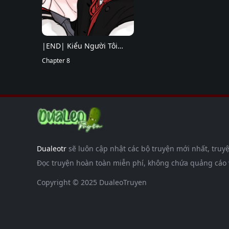
|END| Kiểu Người Tôi
Ghét Chính Là Cậu
Chapter 8
Dualeotr
sẽ luôn cập nhật các bộ truyện mới nhất, truyệ
Đọc truyện hoàn toàn miễn phí, không chứa quảng cáo và
Copyright © 2025 DualeoTruyen