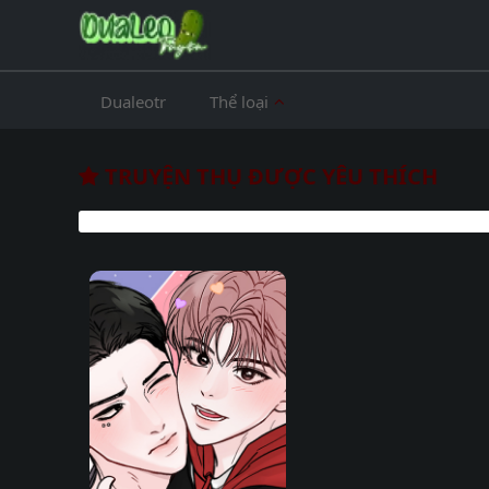
Dualeotr
Thể loại
TRUYỆN THỤ ĐƯỢC YÊU THÍCH