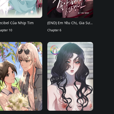
ecibel Của Nhịp Tim
(END) Em Yêu Chị, Gia Sư
apter 10
Của Em
Chapter 6