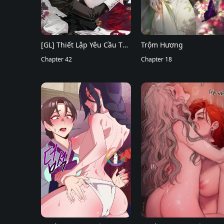
[GL] Thiết Lập Yêu Cầu Tôi
Trộm Hương
Yêu Em
Chapter 42
Chapter 18