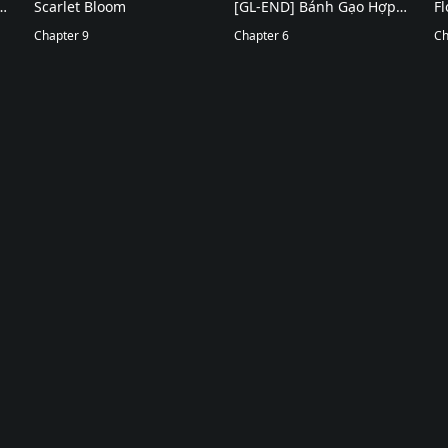
Scarlet Bloom
[GL-END] Bánh Gạo Hợp
Fl
Chapter 9
Cạ
Chapter 6
Ch