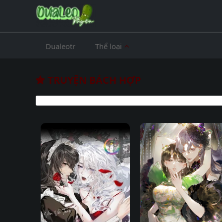
Dualeotr
Thể loại
TRUYỆN BÁCH HỢP