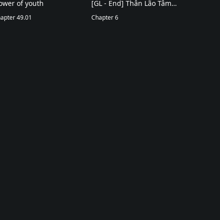
ower of youth
[GL - End] Thân Lão Tâm
apter 49.01
Bất Lão
Chapter 6