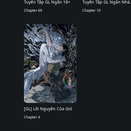
Tuyển Tập GL Ngắn 18+
Tuyển Tập GL Ngắn Nhà
Chapter 69
Mèo Méo Meo Mèo Meo
Chapter 10
[GL] Lời Nguyền Của Gió
Chapter 4