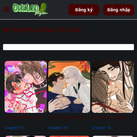
Đăng ký
Đăng nhập
TRUYỆN CÔNG TÓC DÀI
[CNT] Disorder And Desire
[CNT] Kết Liễu Một Vị Thần
[CNT] Thụ Phược
Chapter 5.5
Chapter 19
Chapter 16