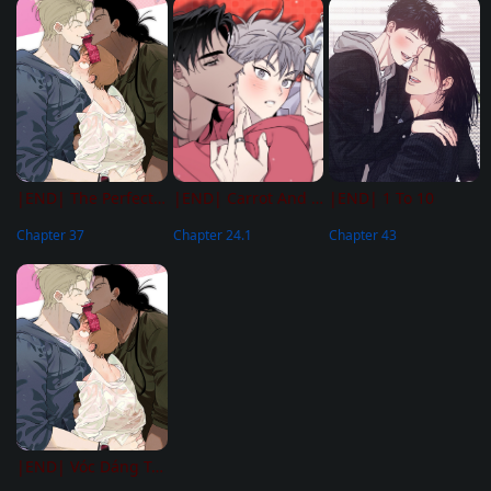
|END| The Perfect Triangle
|END| Carrot And Stick
|END| 1 To 10
Chapter 37
Chapter 24.1
Chapter 43
|END| Vóc Dáng Toàn Mỹ