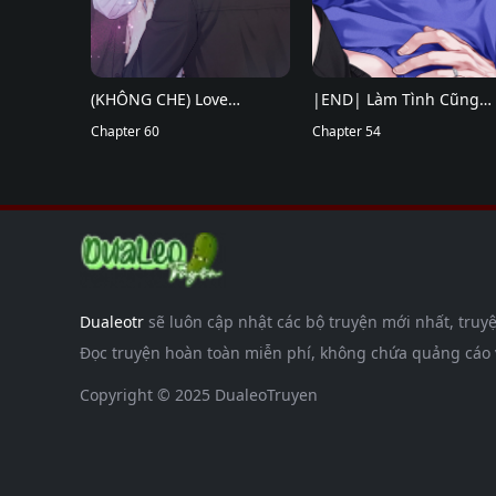
(KHÔNG CHE) Love
|END| Làm Tình Cũng
Remedy
Chapter 60
Cần Luyện Tập Nữa Sao
Chapter 54
Dualeotr
sẽ luôn cập nhật các bộ truyện mới nhất, truyệ
Đọc truyện hoàn toàn miễn phí, không chứa quảng cáo và
Copyright © 2025 DualeoTruyen