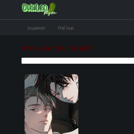
Dualeotr
Thể loại
TRUYỆN THỤ TÀI GIỎI