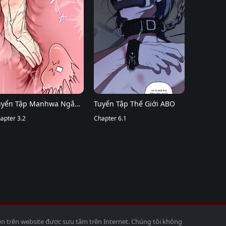
uyển Tập Manhwa Ngắn
Tuyển Tập Thế Giới ABO
ạo Dăm
apter 3.2
Chapter 6.1
ện trên website được sưu tầm trên Internet. Chúng tôi không