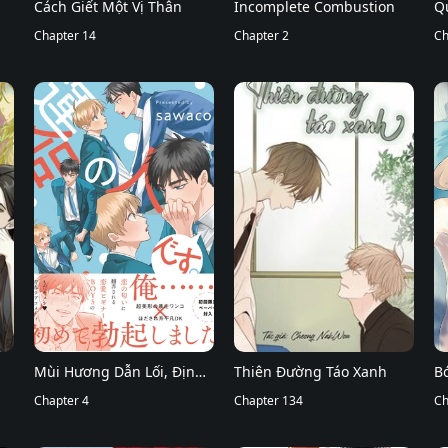
Cách Giết Một Vị Thân
Incomplete Combustion
Q
Chapter 14
Chapter 2
Ch
Mùi Hương Dẫn Lối, Định
Thiên Đường Táo Xanh
B
Mệnh Giao Thoa
Chapter 4
Chapter 134
Ch