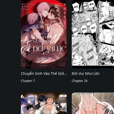
Chuyển Sinh Vào Thế Giới
Đời Vui Như Lồn
Của Ma Vương Evelogia
Chapter 7
Chapter 26