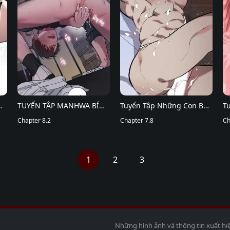
TUYỂN TẬP MANHWA BÍ
Tuyển Tập Những Con Bot
T
MẬT CƠ THỂ
Chapter 8.2
Dâm Múp Rụp
Chapter 7.8
B
Ch
1
2
3
Những hình ảnh và thông tin xuất hi