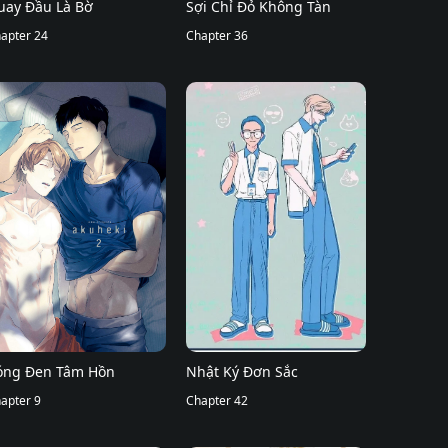
uay Đầu Là Bờ
Sợi Chỉ Đỏ Không Tàn
apter 24
Chapter 36
óng Đen Tâm Hồn
Nhật Ký Đơn Sắc
apter 9
Chapter 42