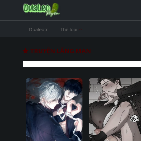
Dualeotr
Thể loại
TRUYỆN LÃNG MẠN