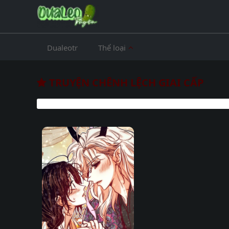
Dualeotr
Thể loại
TRUYỆN CHÊNH LỆCH GIAI CẤP