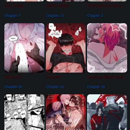
Tàn Thuốc
HEAVY RAIN
Incomplete Combustion
Chapter 7
Chapter 23
Chapter 3
Dark Fall
S Flower
Yarichin Bitch Club
Chapter 62
Chapter 23
Chapter 30