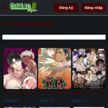
Đăng ký
Đăng nhập
TRUYỆN KỊCH TÍNH
Bakery Nóng Bỏng Tay
Anh Trai Trên Ruộng Ớt
Cuộc Xâm Lược Dâm Đãng
Chapter 20
Chapter 23
Chapter 14