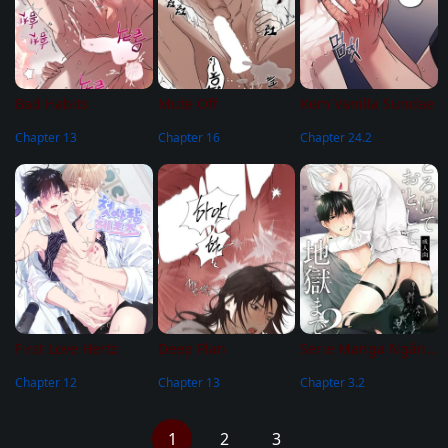
Bad Habits
Mute Off
Kem Vanilla Sundae
Chapter 13
Chapter 16
Chapter 24.2
First Love Hertz
Deep Plan
Serie Manga Ngắn Mlem
Chapter 12
Chapter 13
Chapter 3.2
1
2
3