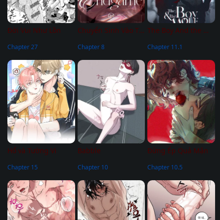
Đời Vui Như Lồn
Chuyển Sinh Vào Thế Giới Của Ma Vương Evelogia
The Boy And the Wolf
Chapter 27
Chapter 8
Chapter 11.1
Hổ và Tường Vi
Babble
Đừng Ép Quả Mận
Chapter 15
Chapter 10
Chapter 10.5