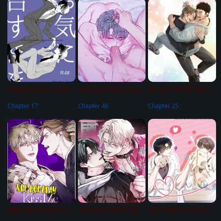
DJ Detective Conan
Khoảng Trống Không Hoàn Hảo
Em Là Cả Thế Giới Trong Tôi
Chapter 17
Chapter 46
Chapter 25
(ABO) KISS ME IF YOU CAN
GUIDING ĐIÊN RỒ
Cảnh Báo Thú Săn Mồi