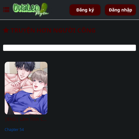
Đăng ký
Đăng nhập
TRUYỆN HƠN NGƯỜI CÔNG
|END| Làm Tình Cũng Cần Luyện Tập Nữa Sao
Chapter 54