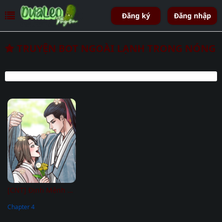
Đăng ký
Đăng nhập
TRUYỆN BOT NGOÀI LẠNH TRONG NÓNG
[CNT] Định Mệnh Mùa Đông
Chapter 4