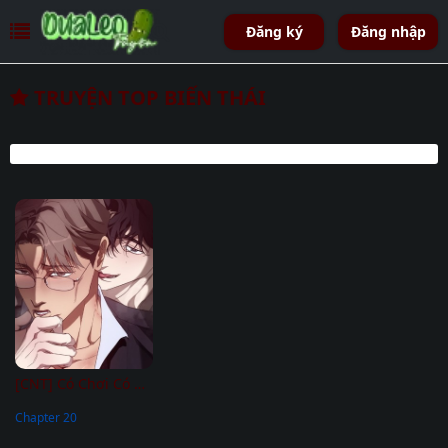
Đăng ký
Đăng nhập
TRUYỆN TOP BIẾN THÁI
[CNT] Có Chơi Có Chịu
Chapter 20