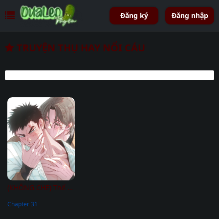
Đăng ký
Đăng nhập
TRUYỆN THỤ HAY NỔI CÁU
(KHÔNG CHE) Thế Giới Của Tôi
Chapter 31