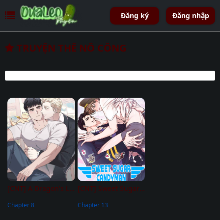
Đăng ký
Đăng nhập
TRUYỆN THÊ NÔ CÔNG
[CNT] A Dragon's Love
[CNT] Sweet Sugar Candyman
Chapter 8
Chapter 13