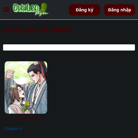
Đăng ký
Đăng nhập
TRUYỆN BOT NGHÈO
[CNT] Định Mệnh Mùa Đông
Chapter 4