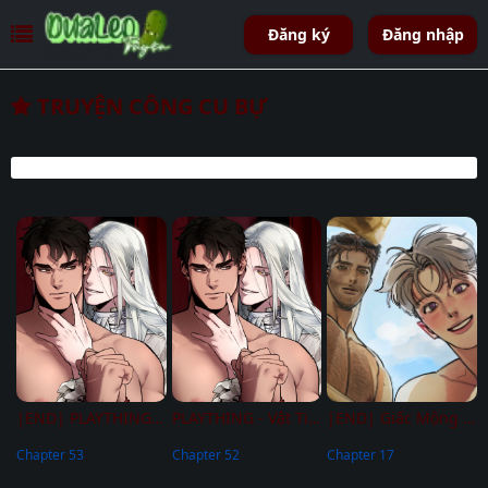
Đăng ký
Đăng nhập
TRUYỆN CÔNG CU BỰ
|END| PLAYTHING - Vật Tiêu Khiển Của Vị Đại Công Tước
PLAYTHING - Vật Tiêu Khiển Của Vị Đại Công Tước
|END| Giấc Mộng May Mắn
Chapter 53
Chapter 52
Chapter 17