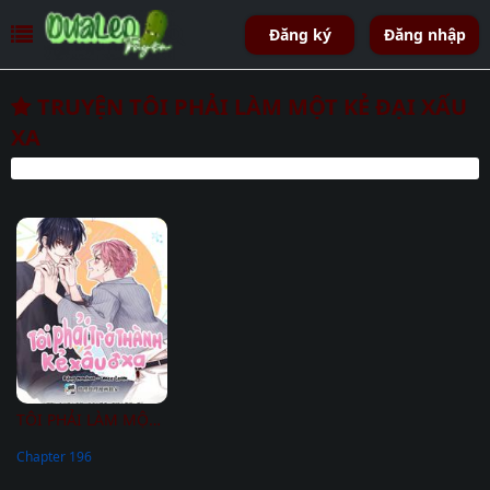
Đăng ký
Đăng nhập
TRUYỆN TÔI PHẢI LÀM MỘT KẺ ĐẠI XẤU
XA
TÔI PHẢI LÀM MỘT KẺ ĐẠI XẤU XA
Chapter 196