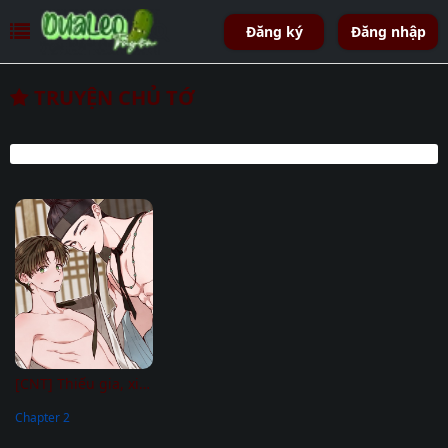
Đăng ký
Đăng nhập
TRUYỆN CHỦ TỚ
[CNT] Thiếu gia, xin hãy kiềm chế!
Chapter 2