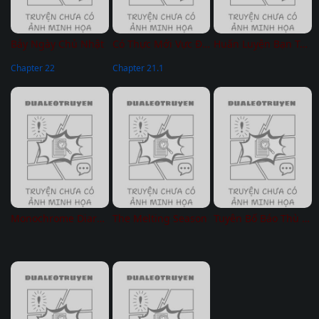
Bảy Ngày Chủ Nhật
Có Thực Mới Vực Được Đạo
Huấn Luyện Bạn Trai Theo Sở Thích
Chapter 22
Chapter 21.1
Monochrome Diary – Drop
The Melting Season
Tuyên Bố Báo Thù – Không Che