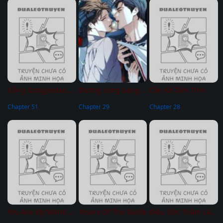
Uống Gongjindan, Tôi Phân Hóa Thành Alpha
Đường cong băng tan
Cận Kề Tâm Tình
Chapter 51
Chapter 29
Chapter 28
You Are My World – Không Che
Tesoro Of The Guide
Điều Ước Thầm Lặng