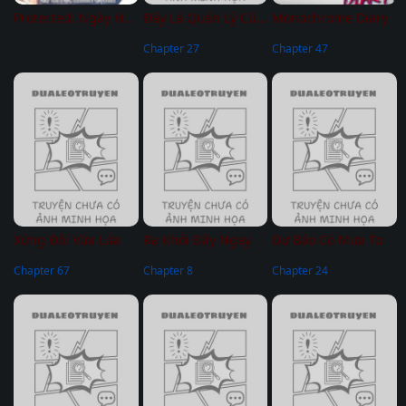
Protected: Ngày Hết Hạn
Đây Là Quản Lý Của Tôi
Monochrome Diary
Chapter 27
Chapter 47
Xứng Đôi Vừa Lứa
Ra Khỏi Đây Ngay
Dự Báo Có Mưa To
Chapter 67
Chapter 8
Chapter 24