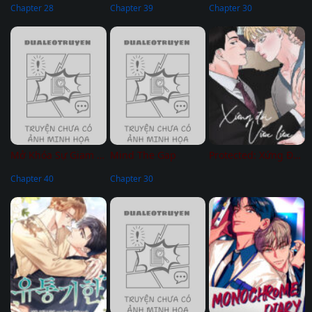
Chapter 28
Chapter 39
Chapter 30
Mở Khóa Sự Giam Cầm Êm Ái
Mind The Gap
Protected: Xứng Đôi Vừa Lứa
Chapter 40
Chapter 30