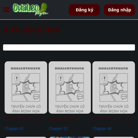
Đăng ký
Đăng nhập
TRUYỆN SI TÌNH
Kế Hoạch Bạn Tình
Ngày Hết Hạn
My Pet Rat Is An S Class Awakener
Chapter 41
Chapter 52
Chapter 40