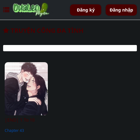
Đăng ký
Đăng nhập
TRUYỆN CÔNG ĐA TÌNH
|END| 1 To 10
Chapter 43