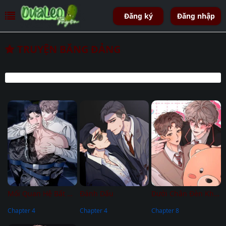
Đăng ký
Đăng nhập
TRUYỆN BĂNG ĐẢNG
Mối Quan Hệ Bất Chính
Đánh Dấu
Dưới Chân Đèn Không Sáng
Chapter 4
Chapter 4
Chapter 8