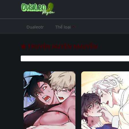
Dualeotr
Thể loại
TRUYỆN HUYỀN NHUYỄN