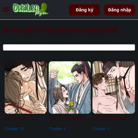
Đăng ký
Đăng nhập
TRUYỆN CỔ TRANG PHƯƠNG ĐÔNG
[CNT] Thụ Phược
[CNT] Định Mệnh Mùa Đông
[CNT] Thiếu gia, xin hãy kiềm chế!
Chapter 16
Chapter 4
Chapter 2