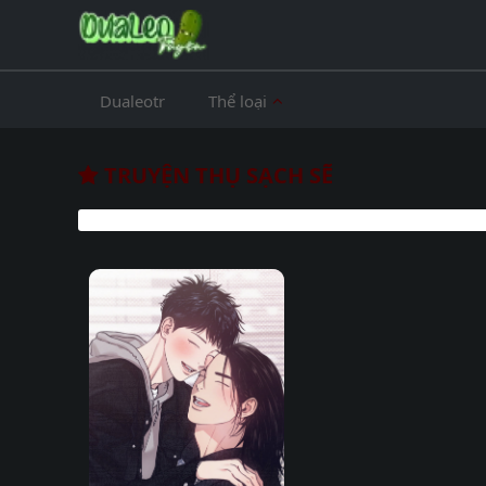
Dualeotr
Thể loại
TRUYỆN THỤ SẠCH SẼ