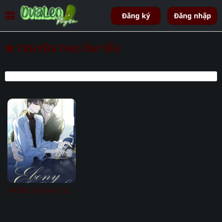
Đăng ký
Đăng nhập
TRUYỆN THỤ ỐM YẾU
[NOVEL] Ebony Castle