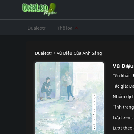
Dualeotr
Thể loại
Dualeotr
Vũ Điệu Của Ánh Sáng
Vũ Điệu
Tên khác:
Tác giả: Đ
Nhóm dịc
Tình trạn
Lượt xem:
Lượt theo 