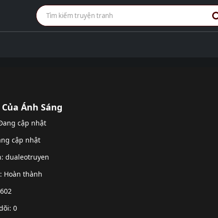
 Của Ánh Sáng
 Đang cập nhật
ang cập nhật
h:
dualeotruyen
g: Hoàn thành
 602
dõi: 0