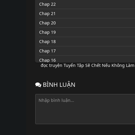
Chap 22
Chap 21
Chap 20
Chap 19
Chap 18
Chap 17
Chap 16
đọc truyện Tuyển Tập Sẽ Chết Nếu Không Làm 
Chap 15
Chap 14
BÌNH LUẬN
Chap 13
Chap 12
Chap 11
Chap 10
Chap 9
Chap 8