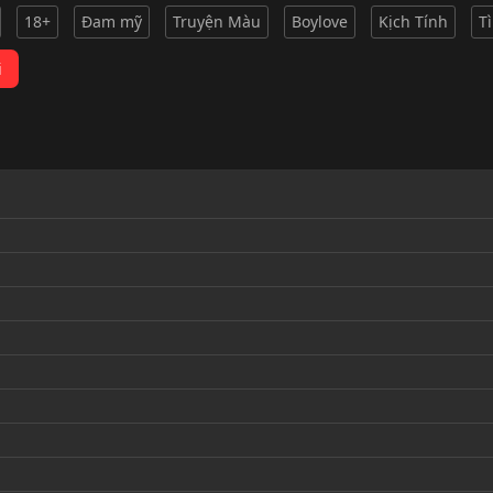
18+
Đam mỹ
Truyện Màu
Boylove
Kịch Tính
T
i