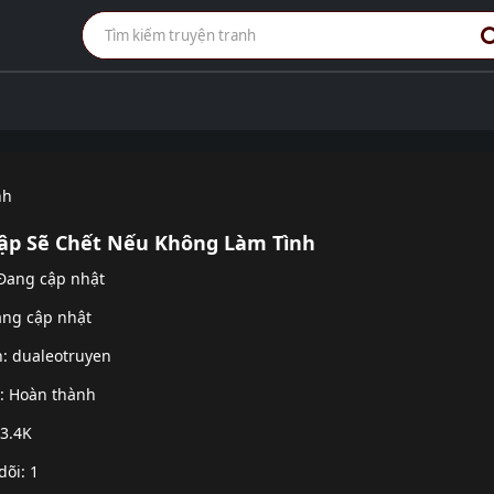
nh
ập Sẽ Chết Nếu Không Làm Tình
 Đang cập nhật
ang cập nhật
h:
dualeotruyen
g: Hoàn thành
 3.4K
dõi: 1