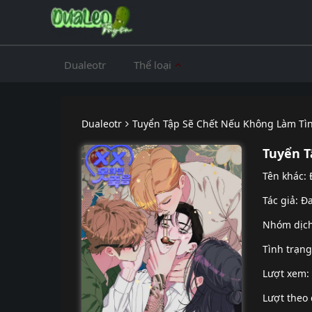
Dualeotr
Thể loại
Dualeotr
Tuyển Tập Sẽ Chết Nếu Không Làm Tì
Tuyển T
Tên khác:
Tác giả: Đ
Nhóm dịc
Tình trạn
Lượt xem:
Lượt theo 