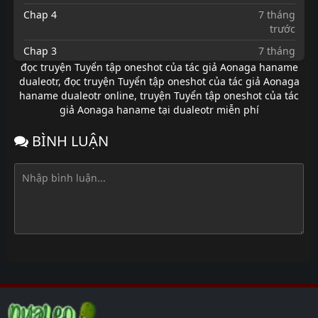
Chap 4
7 tháng
trước
Chap 3
7 tháng
trước
đọc truyện Tuyển tập oneshot của tác giả Aonaga haname
dualeotr
,
đọc truyện Tuyển tập oneshot của tác giả Aonaga
Chap 2
7 tháng
haname dualeotr online
,
truyện Tuyển tập oneshot của tác
trước
giả Aonaga haname tại dualeotr miễn phí
Chap 1
7 tháng
trước
BÌNH LUẬN