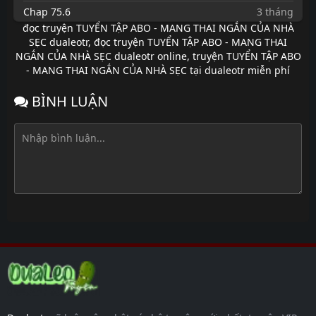
Chap 75.6
3 tháng
trước
đọc truyện TUYỂN TẬP ABO - MANG THAI NGẮN CỦA NHÀ
SẸC dualeotr
,
đọc truyện TUYỂN TẬP ABO - MANG THAI
Chap 75.5
3 tháng
NGẮN CỦA NHÀ SẸC dualeotr online
,
truyện TUYỂN TẬP ABO
trước
- MANG THAI NGẮN CỦA NHÀ SẸC tại dualeotr miễn phí
Chap 74.4
3 tháng
trước
BÌNH LUẬN
Chap 74.3
3 tháng
trước
Chap 74.2
3 tháng
trước
Chap 74.1
3 tháng
trước
Chap 73.7
3 tháng
trước
Chap 72.6
3 tháng
trước
Chap 72.5
3 tháng
trước