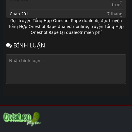
trước
Chap 201
7 tháng
trước
đọc truyện Tổng Hợp Oneshot Rape dualeotr
,
đọc truyện
Tổng Hợp Oneshot Rape dualeotr online
,
truyện Tổng Hợp
Chap 200
7 tháng
Oneshot Rape tại dualeotr miễn phí
trước
Chap 199
7 tháng
BÌNH LUẬN
trước
Chap 198
7 tháng
trước
Chap 197
7 tháng
trước
Chap 196
7 tháng
trước
Chap 195
7 tháng
trước
Chap 194
7 tháng
trước