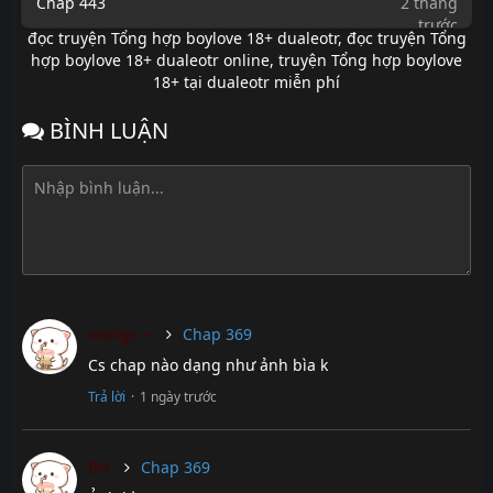
Chap 443
2 tháng
trước
đọc truyện Tổng hợp boylove 18+ dualeotr
,
đọc truyện Tổng
Chap 442
2 tháng
hợp boylove 18+ dualeotr online
,
truyện Tổng hợp boylove
trước
18+ tại dualeotr miễn phí
Chap 441
2 tháng
BÌNH LUẬN
trước
Chap 440
2 tháng
trước
Chap 439
2 tháng
trước
Chap 438
2 tháng
trước
nwngs ~
Chap 369
Chap 437
2 tháng
trước
Cs chap nào dạng như ảnh bìa k
Chap 436
2 tháng
Trả lời
·
1 ngày trước
trước
Chap 435
2 tháng
BH
Chap 369
trước