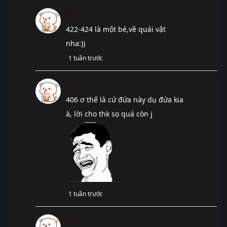
Chap 427
6 tháng
BH
trước
422-424 là một bé,về quái vật
Chap 426
6 tháng
nha:))
trước
1 tuần trước
Chap 425
7 tháng
trước
BH
Chap 424
7 tháng
406 ơ thế là cứ đứa này dụ đứa kia
trước
à, lời cho thk sọ quá còn j
Chap 423
7 tháng
trước
Chap 422
7 tháng
trước
Chap 421
7 tháng
trước
Chap 420
7 tháng
1 tuần trước
trước
Chap 419
7 tháng
BH