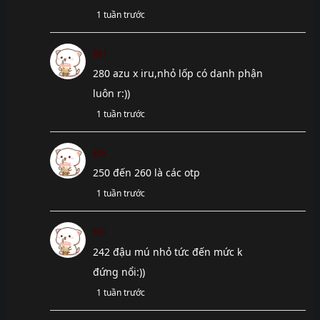
trước
1 tuần trước
Chap 409
7 tháng
trước
BH
Chap 408
7 tháng
280 azu x iru,nhỏ lốp có danh phận
trước
luôn r:))
Chap 407
7 tháng
1 tuần trước
trước
Chap 406
7 tháng
BH
trước
250 đến 260 là các otp
Chap 405
7 tháng
trước
1 tuần trước
Chap 404
7 tháng
trước
BH
Chap 403
7 tháng
242 đậu mú nhỏ tức đến mức k
trước
đứng nổi:))
Chap 402
7 tháng
1 tuần trước
trước