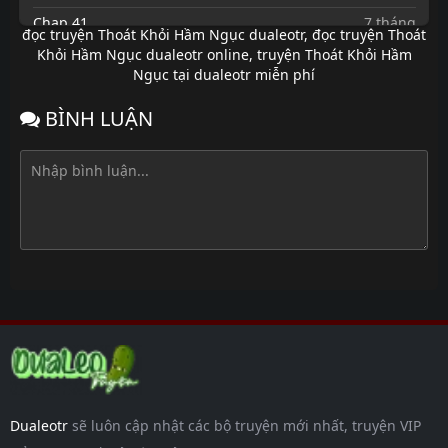
Chap 41
7 tháng
đọc truyện Thoát Khỏi Hầm Ngục dualeotr
,
đọc truyện Thoát
trước
Khỏi Hầm Ngục dualeotr online
,
truyện Thoát Khỏi Hầm
Chap 40
7 tháng
Ngục tại dualeotr miễn phí
trước
BÌNH LUẬN
Chap 39
7 tháng
trước
Chap 38
7 tháng
trước
Chap 37
7 tháng
trước
Chap 36
7 tháng
trước
Chap 35
7 tháng
trước
Chap 34
7 tháng
trước
Dualeotr
sẽ luôn cập nhật các bộ truyện mới nhất, truyện VIP
Chap 33
7 tháng