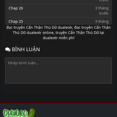
Chap 26
3 tháng
trước
Chap 25
3 tháng
trước
đọc truyện Cẩn Thận Thú Dữ dualeotr
,
đọc truyện Cẩn Thận
Thú Dữ dualeotr online
,
truyện Cẩn Thận Thú Dữ tại
Chap 24
3 tháng
dualeotr miễn phí
trước
Chap 23
3 tháng
BÌNH LUẬN
trước
Chap 22
3 tháng
trước
Chap 21
3 tháng
trước
Chap 20
6 tháng
trước
Chap 19
6 tháng
trước
Chap 18
6 tháng