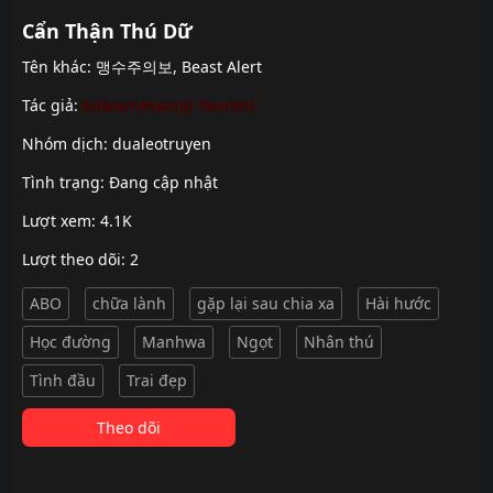
Cẩn Thận Thú Dữ
Tên khác: 맹수주의보, Beast Alert
Tác giả:
Eoleummeonji
Yeonmi
Nhóm dịch:
dualeotruyen
Tình trạng: Đang cập nhật
Lượt xem: 4.1K
Lượt theo dõi: 2
ABO
chữa lành
gặp lại sau chia xa
Hài hước
Học đường
Manhwa
Ngọt
Nhân thú
Tình đầu
Trai đẹp
Theo dõi