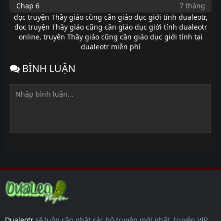
Chap 6
7 tháng
trước
đọc truyện Thầy giáo cũng cần giáo dục giới tính dualeotr
,
đọc truyện Thầy giáo cũng cần giáo dục giới tính dualeotr
Chap 5
7 tháng
online
,
truyện Thầy giáo cũng cần giáo dục giới tính tại
trước
dualeotr miễn phí
Chap 4
7 tháng
trước
BÌNH LUẬN
Chap 3
7 tháng
trước
Chap 2
7 tháng
trước
Chap 1
7 tháng
trước
Dualeotr
sẽ luôn cập nhật các bộ truyện mới nhất, truyện VIP