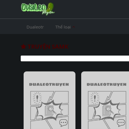
Dualeotr
Thể loại
TRUYỆN SAMK