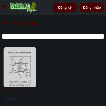
Đăng ký
Đăng nhập
TRUYỆN NIRE
Lãnh Địa Của Dã Thú
Chapter 47