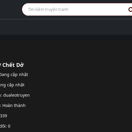
 Chết Dở
 Đang cập nhật
ang cập nhật
h:
dualeotruyen
g: Hoàn thành
 339
dõi: 0