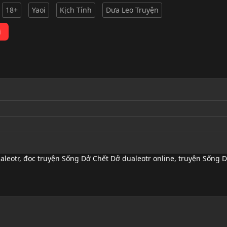
18+
Yaoi
Kịch Tính
Dưa Leo Truyện
i
aleotr
,
đọc truyện Sống Dở Chết Dở dualeotr online
,
truyện Sống Dở