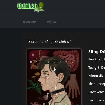
Dualeotr
Thể loại
Dualeotr
Sống Dở Chết Dở
Sống Dở
Tên khác:
Tác giả: Đ
Nhóm dịc
Tình trạn
Lượt xem:
Lượt theo 