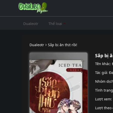
Dualeotr
Thể loại
Dualeotr
Sắp bị ăn thịt rồi!
Sắp bị ă
Tên khác:
Tác giả: Đ
Nhóm dịc
Tình trạn
Lượt xem:
Lượt theo 