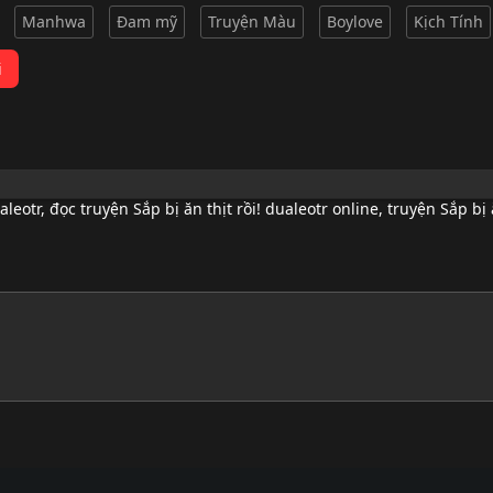
Manhwa
Đam mỹ
Truyện Màu
Boylove
Kịch Tính
i
aleotr
,
đọc truyện Sắp bị ăn thịt rồi! dualeotr online
,
truyện Sắp bị ă