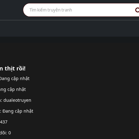
n thịt rồi!
 Đang cập nhật
ang cập nhật
h:
dualeotruyen
g: Đang cập nhật
 437
dõi: 0