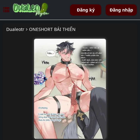
Đăng ký
Đăng nhập
Dualeotr
ONESHORT BÁI THIẾN