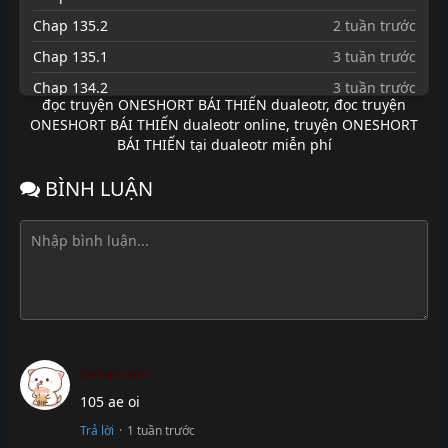
Chap 135.2
2 tuần trước
Chap 135.1
3 tuần trước
Chap 134.2
3 tuần trước
đọc truyện ONESHORT BÁI THIẾN dualeotr
,
đọc truyện
Chap 134.1
3 tuần trước
ONESHORT BÁI THIẾN dualeotr online
,
truyện ONESHORT
BÁI THIẾN tại dualeotr miễn phí
Chap 133.8
3 tuần trước
Chap 133.7
3 tuần trước
BÌNH LUẬN
Chap 133.6
3 tuần trước
Chap 133.5
3 tuần trước
Chap 133.4
3 tuần trước
Chap 133.3
4 tuần trước
Chap 133.2
4 tuần trước
Chap 133.1
4 tuần trước
lamancam
Chap 132.3
1 tháng
105 ae oi
trước
Trả lời
·
1 tuần trước