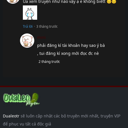
Ủa xem truyện như nào vậy ạ e không biếtt 😔😔
Chap 128.1
1 tháng
trước
Chap 127.3
1 tháng
trước
Trả lời
·
3 tháng trước
Chap 127.2
1 tháng
mini
trước
phải đăng kí tài khoản hay sao ý bà
Chap 127.1
1 tháng
trước
, tui đăng kí xong mới đọc đc nè
Chap 126.3
1 tháng
2 tháng trước
trước
Chap 126.2
1 tháng
trước
Chap 126.1
1 tháng
trước
Chap 125.2
1 tháng
trước
Dualeotr
sẽ luôn cập nhật các bộ truyện mới nhất, truyện VIP
Chap 125.1
1 tháng
để phục vụ tất cả độc giả
trước