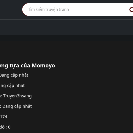
ơng tựa của Momoyo
 Đang cập nhật
ang cập nhật
h:
Truyen3hsang
g: Đang cập nhật
 174
dõi: 0