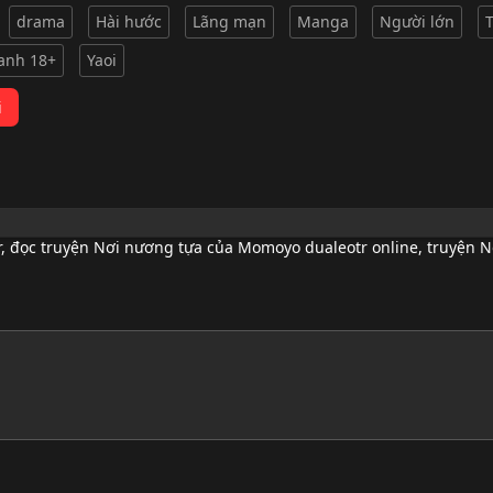
drama
Hài hước
Lãng mạn
Manga
Người lớn
ranh 18+
Yaoi
i
r
,
đọc truyện Nơi nương tựa của Momoyo dualeotr online
,
truyện N