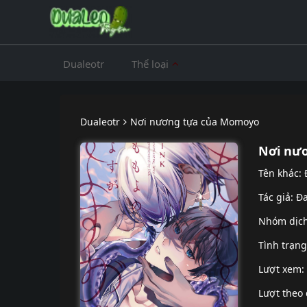
Dualeotr
Thể loại
Dualeotr
Nơi nương tựa của Momoyo
Nơi nư
Tên khác:
Tác giả: Đ
Nhóm dịc
Tình trạn
Lượt xem:
Lượt theo 