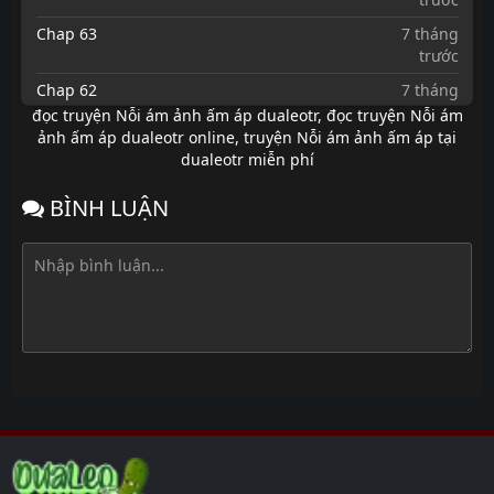
Chap 63
7 tháng
trước
Chap 62
7 tháng
trước
đọc truyện Nỗi ám ảnh ấm áp dualeotr
,
đọc truyện Nỗi ám
ảnh ấm áp dualeotr online
,
truyện Nỗi ám ảnh ấm áp tại
Chap 61
7 tháng
dualeotr miễn phí
trước
Chap 60
7 tháng
BÌNH LUẬN
trước
Chap 59
7 tháng
trước
Chap 58
7 tháng
trước
Chap 57
7 tháng
trước
Chap 56
7 tháng
trước
Chap 55
7 tháng