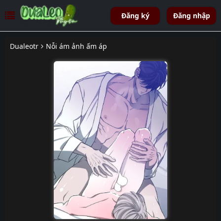
Đăng ký
Đăng nhập
Dualeotr
Nỗi ám ảnh ấm áp