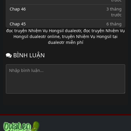
Chap 46
3 tháng
trước
Chap 45
6 tháng
trước
đọc truyện Nhiệm Vụ Hongsil dualeotr
,
đọc truyện Nhiệm Vụ
Hongsil dualeotr online
,
truyện Nhiệm Vụ Hongsil tại
Chap 44
6 tháng
dualeotr miễn phí
trước
Chap 43
6 tháng
BÌNH LUẬN
trước
Chap 42
7 tháng
trước
Chap 41
7 tháng
trước
Chap 40
7 tháng
trước
Chap 39
7 tháng
trước
Chap 38
7 tháng