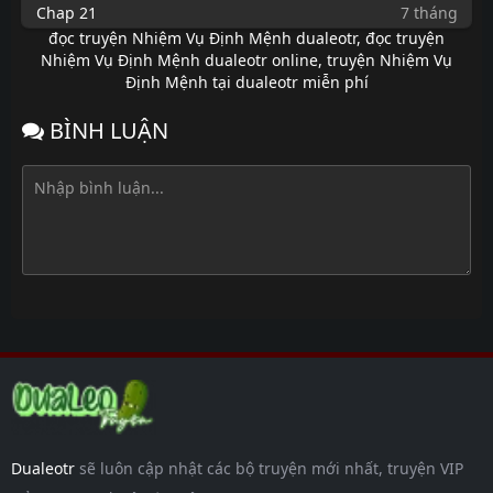
Chap 21
7 tháng
trước
đọc truyện Nhiệm Vụ Định Mệnh dualeotr
,
đọc truyện
Nhiệm Vụ Định Mệnh dualeotr online
,
truyện Nhiệm Vụ
Chap 20
7 tháng
Định Mệnh tại dualeotr miễn phí
trước
Chap 19
7 tháng
BÌNH LUẬN
trước
Chap 18
7 tháng
trước
Chap 17
7 tháng
trước
Chap 16
7 tháng
trước
Chap 15
7 tháng
trước
Chap 14
7 tháng
trước
Chap 13
7 tháng
Dualeotr
sẽ luôn cập nhật các bộ truyện mới nhất, truyện VIP
trước