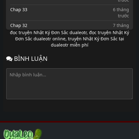
Chap 33
6 tháng
trước
Chap 32
7 tháng
trước
đọc truyện Nhật Ký Đơn Sắc dualeotr
,
đọc truyện Nhật Ký
Đơn Sắc dualeotr online
,
truyện Nhật Ký Đơn Sắc tại
Chap 31
7 tháng
dualeotr miễn phí
trước
Chap 30
7 tháng
BÌNH LUẬN
trước
Chap 29
7 tháng
trước
Chap 28
7 tháng
trước
Chap 27
7 tháng
trước
Chap 26
7 tháng
trước
Chap 25
7 tháng