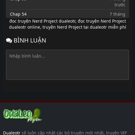
trước
Chap 54
7 tháng
trước
đọc truyện Nerd Project dualeotr
,
đọc truyện Nerd Project
dualeotr online
,
truyện Nerd Project tại dualeotr miễn phí
Chap 53
7 tháng
trước
BÌNH LUẬN
Chap 52
7 tháng
trước
Chap 51
7 tháng
trước
Chap 50
7 tháng
trước
Chap 49
7 tháng
trước
Chap 48
7 tháng
trước
Chap 47
7 tháng
trước
Dualeotr
sẽ luôn cập nhật các bộ truyện mới nhất, truyện VIP