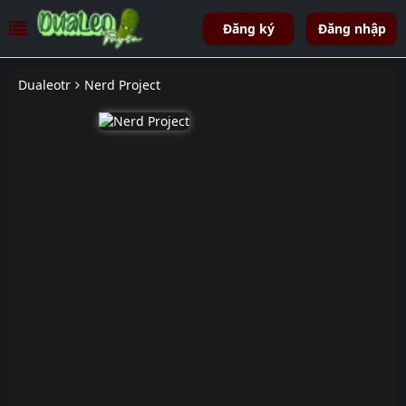
Đăng ký
Đăng nhập
Dualeotr
Nerd Project