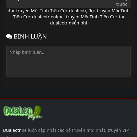
trước
đọc truyện Mối Tình Tiêu Cực dualeotr
,
đọc truyện Mối Tình
Chap 51
3 tháng
Tiêu Cực dualeotr online
,
truyện Mối Tình Tiêu Cực tại
trước
dualeotr miễn phí
Chap 50
3 tháng
BÌNH LUẬN
trước
Chap 49
3 tháng
trước
Chap 48
3 tháng
trước
Chap 47
3 tháng
trước
Chap 46
6 tháng
trước
Chap 45
6 tháng
trước
Chap 44
6 tháng
trước
Dualeotr
sẽ luôn cập nhật các bộ truyện mới nhất, truyện VIP